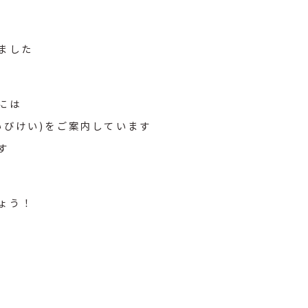
ました
には
いびけい)をご案内しています
す
ょう！