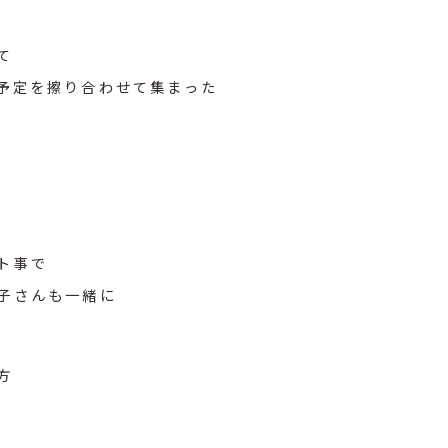
て
予定を擦り合わせて集まった
ト事で
子さんも一緒に
方