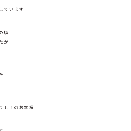
しています
の頃
たが
た
ませ！のお客様
て