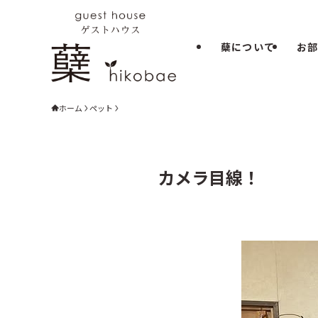
蘖について
お
ホーム
ペット
カメラ目線！