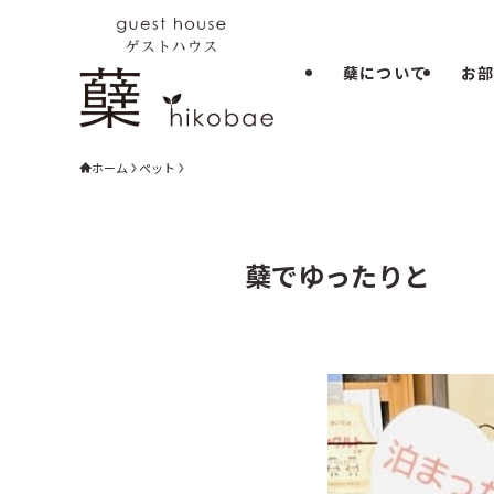
蘖について
お
ホーム
ペット
蘖でゆったりと