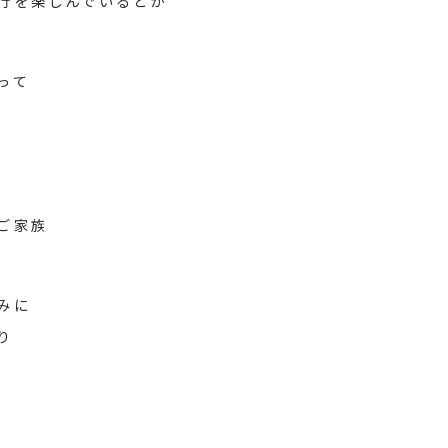
行を楽しんでいるとか
って
ご家族
みに
り