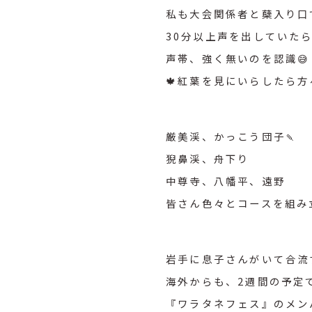
私も大会関係者と蘖入り口
30分以上声を出していたら
声帯、強く無いのを認識😅
🍁紅葉を見にいらしたら
厳美渓、かっこう団子🍡
猊鼻渓、舟下り
中尊寺、八幡平、遠野
皆さん色々とコースを組み
岩手に息子さんがいて合流
海外からも、2週間の予定
『ワラタネフェス』のメン