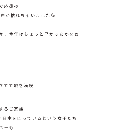
で応援📣
声が枯れちゃいました💦
方々、今年はちょっと早かったかなぁ
立てて旅を満喫
するご家族
で日本を回っているという女子たち
バーも